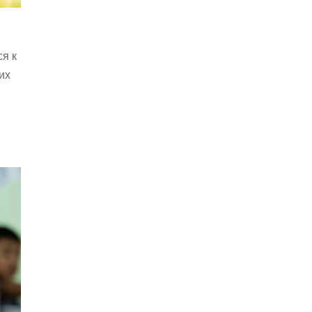
ся к
их