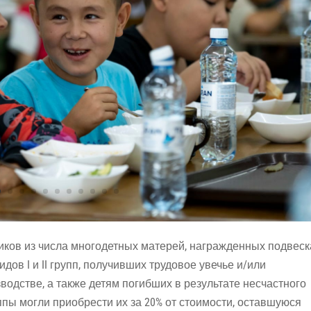
иков из числа многодетных матерей, награжденных подвес
идов I и II групп, получивших трудовое увечье и/или
одстве, а также детям погибших в результате несчастного
ппы могли приобрести их за 20% от стоимости, оставшуюся