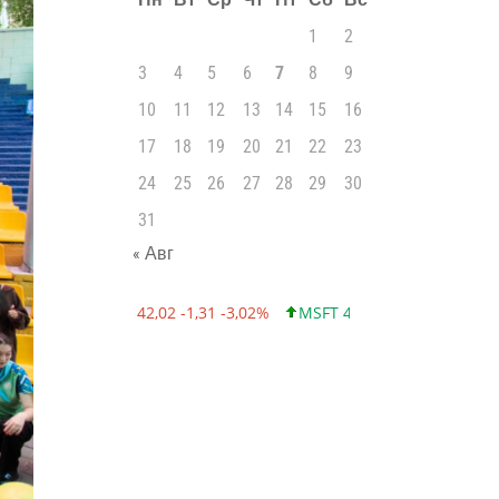
1
2
3
4
5
6
7
8
9
10
11
12
13
14
15
16
17
18
19
20
21
22
23
24
25
26
27
28
29
30
31
« Авг
GOLD 42,02 -1,31 -3,02%
MSFT 499,86 +12,40 +2,54%
INT