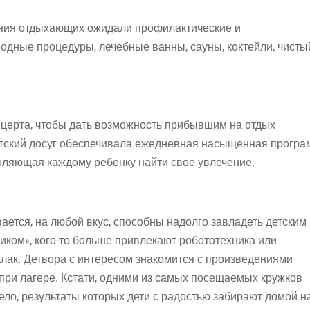
ания отдыхающих ожидали профилактические и
одные процедуры, лечебные ванны, сауны, коктейли, чисты
нцерта, чтобы дать возможность прибывшим на отдых
етский досуг обеспечивала ежедневная насыщенная прогр
оляющая каждому ребенку найти свое увлечение.
ается, на любой вкус, способны надолго завладеть детским
иком», кого-то больше привлекают робототехника или
лак. Детвора с интересом знакомится с произведениями
при лагере. Кстати, одними из самых посещаемых кружков
ело, результаты которых дети с радостью забирают домой н